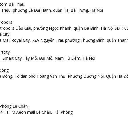
com Bà Triệu.
 Triệu, phường Lê Đại Hành, quận Hai Bà Trưng, Hà Nội
opolis .
ropolis Liễu Giai, phường Ngọc Khánh, quận Ba Đình, Hà Nội SĐT: 
lCity.
Mall Royal City, 72A Nguyễn Trãi, phường Thượng Đình, quận Thanh
tcity:
l Smart City Tây Mỗ, Đại Mỗ, Nam Từ Liêm, Hà Nội
Đông.
 Hà Đông, Tổ dân phố Hoàng Văn Thụ, Phường Dương Nội, Quận Hà Đ
 Phòng Lê Chân.
số 4 TTTM Aeon mall Lê Chân, Hải Phòng