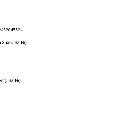
02432045524
 Xuân, Hà Nội
ông, Hà Nội